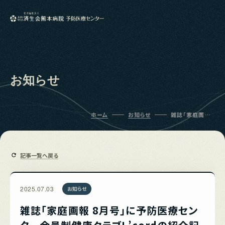
お知らせ
ホーム
お知らせ
雑誌「家庭画報
8月号」に予防医
療センター会員
制健康クラブ
L’cordの紹介
記事が掲載され
記事一覧へ戻る
ました
2025.07.03
お知らせ
雑誌「家庭画報 8月号」に予防医療セン